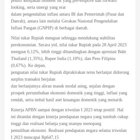
positif kebijakan moneter BI yang pre-emptive dan forward
looking, serta sinergi yang erat
dalam pengendalian inflasi antara BI dan Pemerintah (Pusat dan
Daerah), antara lain melalui Gerakan Nasional Pengendalian
Inflasi Pangan (GNPIP) di berbagai daerah.
Nilai tukar Rupiah menguat sehingga mendukung stabilitas
perekonomian. Secara ytd, nilai tukar Rupiah pada 28 April 2023
menguat 6,12%, lebih tinggi dibandingkan dengan apresiasi Baht
Thailand (1,35%), Rupee India (1,10%), dan Peso Filipina
(0,67%). Ke depan,
penguatan nilai tukar Rupiah diprakirakan terus berlanjut didorong
surplus transaksi berjalan
dan berlanjutnya aliran masuk modal asing, sejalan dengan
prospek pertumbuhan ekonomi domestik yang tinggi, inflasi yang
rendah, serta imbal hasil aset keuangan domestik yang menarik.
Kinerja APBN sampai dengan triwulan I 2023 tetap positif. Hal
ini ditandai dengan kinerja pendapatan negara yang tumbuh cukup
tinggi dan realisasi belanja yang mampu menopang
pemulihan ekonomi. Realisasi pendapatan negara selama triwulan
I 2023 mencapai Rp647,15