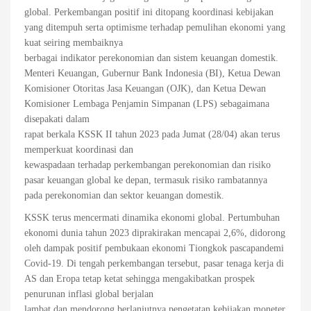
global. Perkembangan positif ini ditopang koordinasi kebijakan
yang ditempuh serta optimisme terhadap pemulihan ekonomi yang
kuat seiring membaiknya
berbagai indikator perekonomian dan sistem keuangan domestik.
Menteri Keuangan, Gubernur Bank Indonesia (BI), Ketua Dewan
Komisioner Otoritas Jasa Keuangan (OJK), dan Ketua Dewan
Komisioner Lembaga Penjamin Simpanan (LPS) sebagaimana
disepakati dalam
rapat berkala KSSK II tahun 2023 pada Jumat (28/04) akan terus
memperkuat koordinasi dan
kewaspadaan terhadap perkembangan perekonomian dan risiko
pasar keuangan global ke depan, termasuk risiko rambatannya
pada perekonomian dan sektor keuangan domestik.
KSSK terus mencermati dinamika ekonomi global. Pertumbuhan
ekonomi dunia tahun 2023 diprakirakan mencapai 2,6%, didorong
oleh dampak positif pembukaan ekonomi Tiongkok pascapandemi
Covid-19. Di tengah perkembangan tersebut, pasar tenaga kerja di
AS dan Eropa tetap ketat sehingga mengakibatkan prospek
penurunan inflasi global berjalan
lambat dan mendorong berlanjutnya pengetatan kebijakan moneter