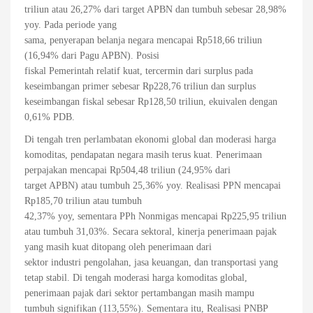
triliun atau 26,27% dari target APBN dan tumbuh sebesar 28,98%
yoy. Pada periode yang
sama, penyerapan belanja negara mencapai Rp518,66 triliun
(16,94% dari Pagu APBN). Posisi
fiskal Pemerintah relatif kuat, tercermin dari surplus pada
keseimbangan primer sebesar Rp228,76 triliun dan surplus
keseimbangan fiskal sebesar Rp128,50 triliun, ekuivalen dengan
0,61% PDB.
Di tengah tren perlambatan ekonomi global dan moderasi harga
komoditas, pendapatan negara masih terus kuat. Penerimaan
perpajakan mencapai Rp504,48 triliun (24,95% dari
target APBN) atau tumbuh 25,36% yoy. Realisasi PPN mencapai
Rp185,70 triliun atau tumbuh
42,37% yoy, sementara PPh Nonmigas mencapai Rp225,95 triliun
atau tumbuh 31,03%. Secara sektoral, kinerja penerimaan pajak
yang masih kuat ditopang oleh penerimaan dari
sektor industri pengolahan, jasa keuangan, dan transportasi yang
tetap stabil. Di tengah moderasi harga komoditas global,
penerimaan pajak dari sektor pertambangan masih mampu
tumbuh signifikan (113,55%). Sementara itu, Realisasi PNBP