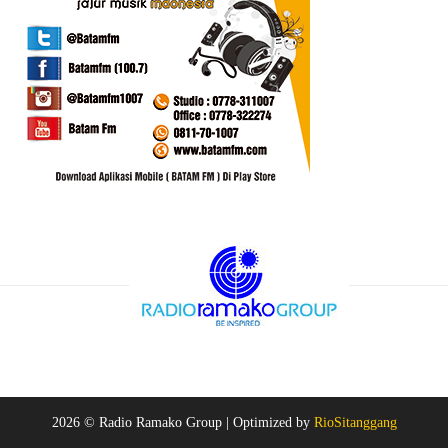
2026 © Radio Ramako Group |
Optimized by
RioSitanggang