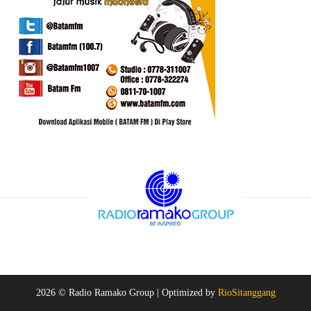
2026 © Radio Ramako Group |
Optimized by
RioSitanggang