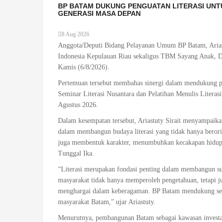
BP BATAM DUKUNG PENGUATAN LITERASI UN
GENERASI MASA DEPAN
8 Aug 2026
Anggota/Deputi Bidang Pelayanan Umum BP Batam, Arias
Indonesia Kepulauan Riau sekaligus TBM Sayang Anak, Dr.
Kamis (6/8/2026).
Pertemuan tersebut membahas sinergi dalam mendukung pe
Seminar Literasi Nusantara dan Pelatihan Menulis Litera
Agustus 2026.
Dalam kesempatan tersebut, Ariastuty Sirait menyampaika
dalam membangun budaya literasi yang tidak hanya beror
juga membentuk karakter, menumbuhkan kecakapan hidup, 
Tunggal Ika.
“Literasi merupakan fondasi penting dalam membangun sum
masyarakat tidak hanya memperoleh pengetahuan, tetapi juga
menghargai dalam keberagaman. BP Batam mendukung seti
masyarakat Batam,” ujar Ariastuty.
Menurutnya, pembangunan Batam sebagai kawasan investas