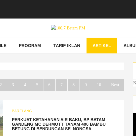
ILE
PROGRAM
TARIF IKLAN
ARTIKEL
ALBU
N
2
3
4
5
6
7
8
9
10
Next
BARELANG
PERKUAT KETAHANAN AIR BAKU, BP BATAM
GANDENG MC DERMOTT TANAM 400 BAMBU
BETUNG DI BENDUNGAN SEI NONGSA