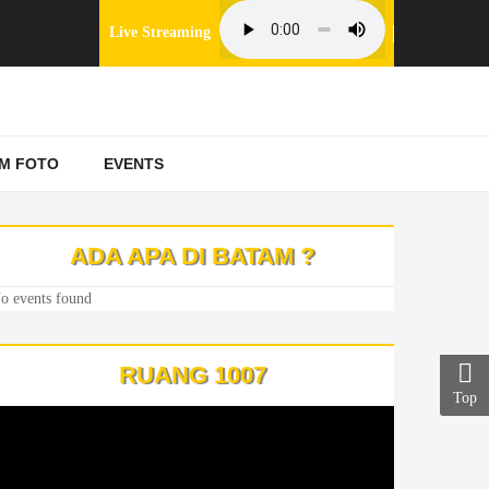
Live Streaming
M FOTO
EVENTS
ADA APA DI BATAM ?
o events found
RUANG 1007
Top