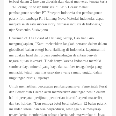
terbagi dalam 2 fase dan diperkirakan dapat menyerap tenaga kerja
1.920 orang. “Konsep hilirisasi di KEK Gresik melalui
pembangunan smelter PT Freeport Indonesia dan pembangunan
pabrik foil tembaga PT Hailiang Nova Material Indonesia, dapat
menjadi salah satu success story hilirisasi industri di Indonesia,”
ujar Sesmenko Susiwijono.
Chairman of The Board of Hailiang Group, Cao Jian Guo
mengungkapkan, “Kami meletakkan langkah pertama dalam dalam
globalisasi bahan energi baru Hailiang di Indonesia, keputusan ini
merupakan hasil dari proses pembandingan di antara banyak
negara tujuan investasi. Tidak hanya karena Indonesia memliki
sumbver daya mineral yang kaya dan sumber tenaga kerja yang
memadai, tetapi juga masyarakatnya yang ramah, unggul dalam
lingkungan bisnis,” ujarnya.
Untuk memastikan percepatan pembangunannya, Pemerintah Pusat
dan Pemerintah Daerah akan memberikan dukungan penuh dalam
hal ini perepatan perijinan, pemberian insentif seperti masterlist,
dan tax holiday. “Dan semoga betul betul sebelum 12 bulan pabrik
ini sudah selesai dan bisa berproduksi, sehingga bisa menyerap
tenaga kerja, memberikan peluang kerja pada masyarakat di Jawa