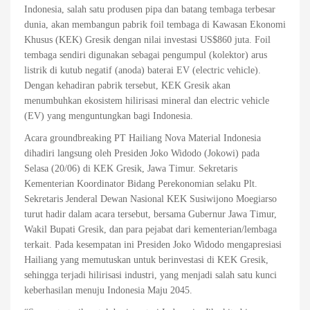
Indonesia, salah satu produsen pipa dan batang tembaga terbesar
dunia, akan membangun pabrik foil tembaga di Kawasan Ekonomi
Khusus (KEK) Gresik dengan nilai investasi US$860 juta. Foil
tembaga sendiri digunakan sebagai pengumpul (kolektor) arus
listrik di kutub negatif (anoda) baterai EV (electric vehicle).
Dengan kehadiran pabrik tersebut, KEK Gresik akan
menumbuhkan ekosistem hilirisasi mineral dan electric vehicle
(EV) yang menguntungkan bagi Indonesia.
Acara groundbreaking PT Hailiang Nova Material Indonesia
dihadiri langsung oleh Presiden Joko Widodo (Jokowi) pada
Selasa (20/06) di KEK Gresik, Jawa Timur. Sekretaris
Kementerian Koordinator Bidang Perekonomian selaku Plt.
Sekretaris Jenderal Dewan Nasional KEK Susiwijono Moegiarso
turut hadir dalam acara tersebut, bersama Gubernur Jawa Timur,
Wakil Bupati Gresik, dan para pejabat dari kementerian/lembaga
terkait. Pada kesempatan ini Presiden Joko Widodo mengapresiasi
Hailiang yang memutuskan untuk berinvestasi di KEK Gresik,
sehingga terjadi hilirisasi industri, yang menjadi salah satu kunci
keberhasilan menuju Indonesia Maju 2045.