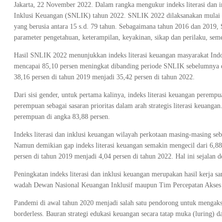
Jakarta, 22 November 2022. Dalam rangka mengukur indeks literasi dan i
Inklusi Keuangan (SNLIK) tahun 2022. SNLIK 2022 dilaksanakan mulai J
yang berusia antara 15 s.d. 79 tahun. Sebagaimana tahun 2016 dan 2019, 
parameter pengetahuan, keterampilan, keyakinan, sikap dan perilaku, se
Hasil SNLIK 2022 menunjukkan indeks literasi keuangan masyarakat Indon
mencapai 85,10 persen meningkat dibanding periode SNLIK sebelumnya di t
38,16 persen di tahun 2019 menjadi 35,42 persen di tahun 2022.
Dari sisi gender, untuk pertama kalinya, indeks literasi keuangan peremp
perempuan sebagai sasaran prioritas dalam arah strategis literasi keuangan
perempuan di angka 83,88 persen.
Indeks literasi dan inklusi keuangan wilayah perkotaan masing-masing seb
Namun demikian gap indeks literasi keuangan semakin mengecil dari 6,88 
persen di tahun 2019 menjadi 4,04 persen di tahun 2022. Hal ini sejalan 
Peningkatan indeks literasi dan inklusi keuangan merupakan hasil kerja s
wadah Dewan Nasional Keuangan Inklusif maupun Tim Percepatan Akses
Pandemi di awal tahun 2020 menjadi salah satu pendorong untuk mengakse
borderless. Bauran strategi edukasi keuangan secara tatap muka (luring) d