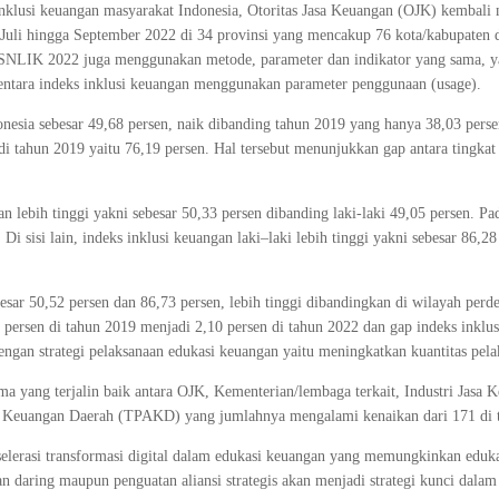
nklusi keuangan masyarakat Indonesia, Otoritas Jasa Keuangan (OJK) kembali 
uli hingga September 2022 di 34 provinsi yang mencakup 76 kota/kabupaten 
SNLIK 2022 juga menggunakan metode, parameter dan indikator yang sama, yait
mentara indeks inklusi keuangan menggunakan parameter penggunaan (usage).
esia sebesar 49,68 persen, naik dibanding tahun 2019 yang hanya 38,03 persen
ahun 2019 yaitu 76,19 persen. Hal tersebut menunjukkan gap antara tingkat li
uan lebih tinggi yakni sebesar 50,33 persen dibanding laki-laki 49,05 persen. 
. Di sisi lain, indeks inklusi keuangan laki–laki lebih tinggi yakni sebesar 86,
esar 50,52 persen dan 86,73 persen, lebih tinggi dibandingkan di wilayah perd
persen di tahun 2019 menjadi 2,10 persen di tahun 2022 dan gap indeks inklu
dengan strategi pelaksanaan edukasi keuangan yaitu meningkatkan kuantitas pel
ama yang terjalin baik antara OJK, Kementerian/lembaga terkait, Industri Jasa 
 Keuangan Daerah (TPAKD) yang jumlahnya mengalami kenaikan dari 171 di 
lerasi transformasi digital dalam edukasi keuangan yang memungkinkan edukas
an daring maupun penguatan aliansi strategis akan menjadi strategi kunci dalam 