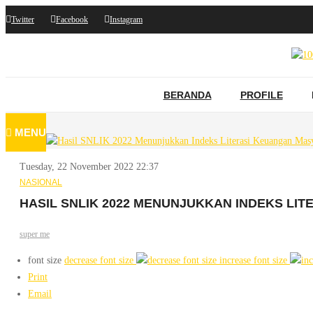
Twitter
Facebook
Instagram
BERANDA
PROFILE
MENU
Tuesday, 22 November 2022 22:37
NASIONAL
HASIL SNLIK 2022 MENUNJUKKAN INDEKS LIT
super me
font size
decrease font size
increase font size
Print
Email