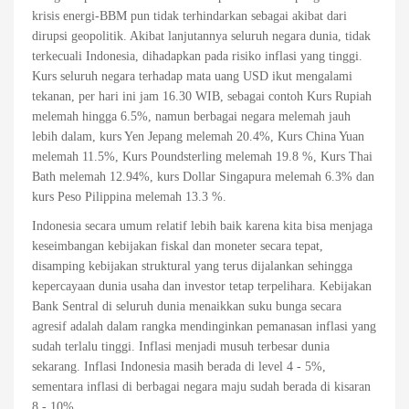
krisis energi-BBM pun tidak terhindarkan sebagai akibat dari
dirupsi geopolitik. Akibat lanjutannya seluruh negara dunia, tidak
terkecuali Indonesia, dihadapkan pada risiko inflasi yang tinggi.
Kurs seluruh negara terhadap mata uang USD ikut mengalami
tekanan, per hari ini jam 16.30 WIB, sebagai contoh Kurs Rupiah
melemah hingga 6.5%, namun berbagai negara melemah jauh
lebih dalam, kurs Yen Jepang melemah 20.4%, Kurs China Yuan
melemah 11.5%, Kurs Poundsterling melemah 19.8 %, Kurs Thai
Bath melemah 12.94%, kurs Dollar Singapura melemah 6.3% dan
kurs Peso Pilippina melemah 13.3 %.
Indonesia secara umum relatif lebih baik karena kita bisa menjaga
keseimbangan kebijakan fiskal dan moneter secara tepat,
disamping kebijakan struktural yang terus dijalankan sehingga
kepercayaan dunia usaha dan investor tetap terpelihara. Kebijakan
Bank Sentral di seluruh dunia menaikkan suku bunga secara
agresif adalah dalam rangka mendinginkan pemanasan inflasi yang
sudah terlalu tinggi. Inflasi menjadi musuh terbesar dunia
sekarang. Inflasi Indonesia masih berada di level 4 - 5%,
sementara inflasi di berbagai negara maju sudah berada di kisaran
8 - 10%.