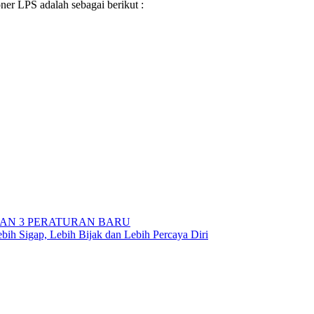
r LPS adalah sebagai berikut :
KAN 3 PERATURAN BARU
ih Sigap, Lebih Bijak dan Lebih Percaya Diri