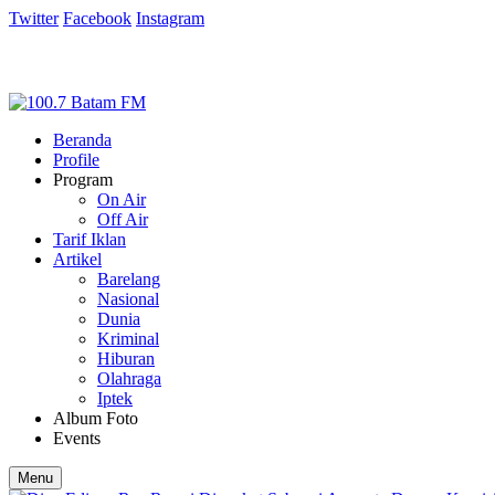
Twitter
Facebook
Instagram
Beranda
Profile
Program
On Air
Off Air
Tarif Iklan
Artikel
Barelang
Nasional
Dunia
Kriminal
Hiburan
Olahraga
Iptek
Album Foto
Events
Menu