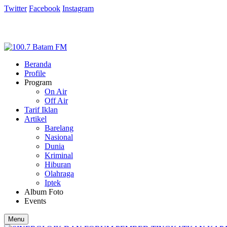
Twitter
Facebook
Instagram
Beranda
Profile
Program
On Air
Off Air
Tarif Iklan
Artikel
Barelang
Nasional
Dunia
Kriminal
Hiburan
Olahraga
Iptek
Album Foto
Events
Menu