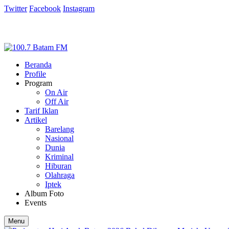
Twitter
Facebook
Instagram
Beranda
Profile
Program
On Air
Off Air
Tarif Iklan
Artikel
Barelang
Nasional
Dunia
Kriminal
Hiburan
Olahraga
Iptek
Album Foto
Events
Menu