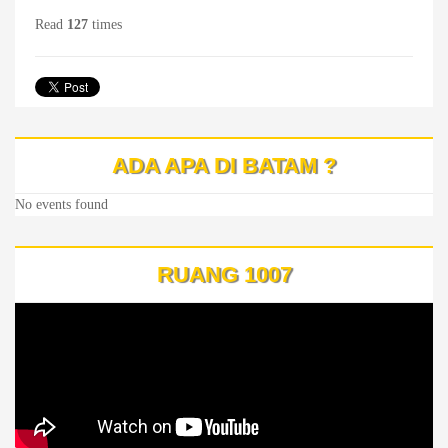
Read
127
times
ADA APA DI BATAM ?
No events found
RUANG 1007