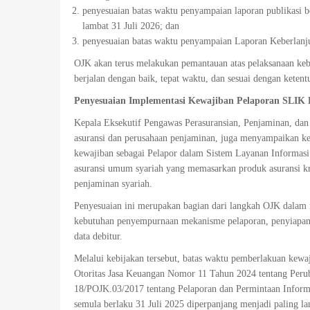
penyesuaian batas waktu penyampaian laporan publikasi 
lambat 31 Juli 2026; dan
penyesuaian batas waktu penyampaian Laporan Keberlanju
OJK akan terus melakukan pemantauan atas pelaksanaan ke
berjalan dengan baik, tepat waktu, dan sesuai dengan keten
Penyesuaian Implementasi Kewajiban Pelaporan SLIK 
Kepala Eksekutif Pengawas Perasuransian, Penjaminan, dan D
asuransi dan perusahaan penjaminan, juga menyampaikan 
kewajiban sebagai Pelapor dalam Sistem Layanan Informas
asuransi umum syariah yang memasarkan produk asuransi kr
penjaminan syariah.
Penyesuaian ini merupakan bagian dari langkah OJK dalam m
kebutuhan penyempurnaan mekanisme pelaporan, penyiapan i
data debitur.
Melalui kebijakan tersebut, batas waktu pemberlakuan kewa
Otoritas Jasa Keuangan Nomor 11 Tahun 2024 tentang Peru
18/POJK.03/2017 tentang Pelaporan dan Permintaan Inform
semula berlaku 31 Juli 2025 diperpanjang menjadi paling 