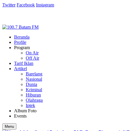
Twitter
Facebook
Instagram
Beranda
Profile
Program
On Air
Off Air
Tarif Iklan
Artikel
Barelang
Nasional
Dunia
Kriminal
Hiburan
Olahraga
Iptek
Album Foto
Events
Menu