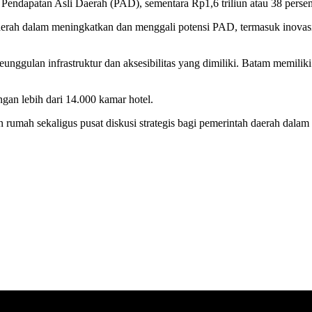
 Pendapatan Asli Daerah (PAD), sementara Rp1,6 triliun atau 38 persen 
erah dalam meningkatkan dan menggali potensi PAD, termasuk inovasi k
eunggulan infrastruktur dan aksesibilitas yang dimiliki. Batam memilik
ngan lebih dari 14.000 kamar hotel.
n rumah sekaligus pusat diskusi strategis bagi pemerintah daerah dala