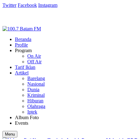
Twitter
Facebook
Instagram
Beranda
Profile
Program
On Air
Off Air
Tarif Iklan
Artikel
Barelang
Nasional
Dunia
Kriminal
Hiburan
Olahraga
Iptek
Album Foto
Events
Menu