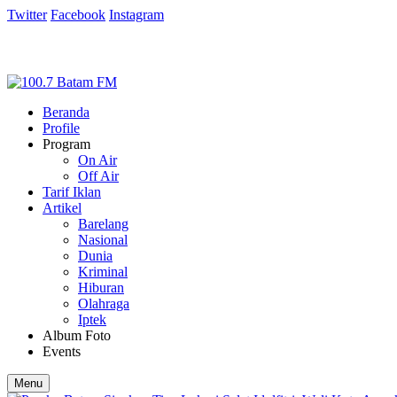
Twitter
Facebook
Instagram
Beranda
Profile
Program
On Air
Off Air
Tarif Iklan
Artikel
Barelang
Nasional
Dunia
Kriminal
Hiburan
Olahraga
Iptek
Album Foto
Events
Menu