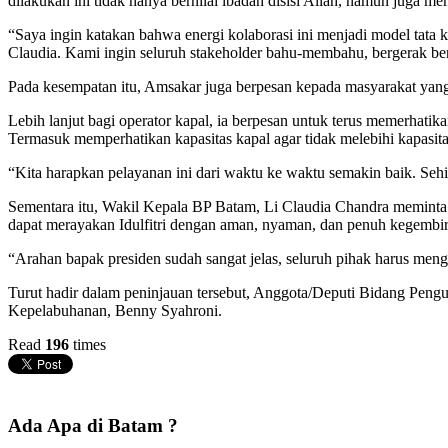
dilakukan ini tidak hanya bernilai ibadah disisi Allah, namun juga me
“Saya ingin katakan bahwa energi kolaborasi ini menjadi model tata k
Claudia. Kami ingin seluruh stakeholder bahu-membahu, bergerak bers
Pada kesempatan itu, Amsakar juga berpesan kepada masyarakat yang
Lebih lanjut bagi operator kapal, ia berpesan untuk terus memerhati
Termasuk memperhatikan kapasitas kapal agar tidak melebihi kapasita
“Kita harapkan pelayanan ini dari waktu ke waktu semakin baik. Seh
Sementara itu, Wakil Kepala BP Batam, Li Claudia Chandra meminta
dapat merayakan Idulfitri dengan aman, nyaman, dan penuh kegembir
“Arahan bapak presiden sudah sangat jelas, seluruh pihak harus men
Turut hadir dalam peninjauan tersebut, Anggota/Deputi Bidang Pen
Kepelabuhanan, Benny Syahroni.
Read
196
times
Ada Apa di Batam ?