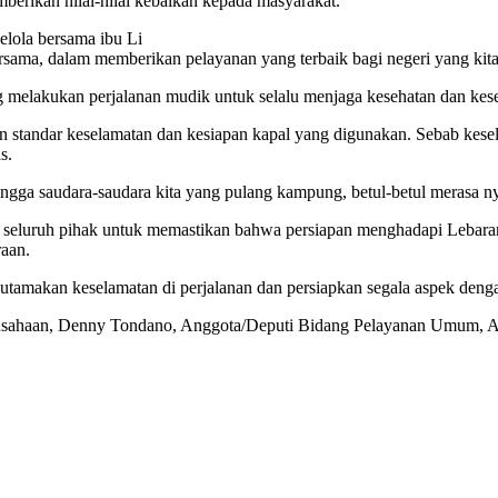
mberikan nilai-nilai kebaikan kepada masyarakat.
elola bersama ibu Li
ama, dalam memberikan pelayanan yang terbaik bagi negeri yang kita c
 melakukan perjalanan mudik untuk selalu menjaga kesehatan dan kese
kan standar keselamatan dan kesiapan kapal yang digunakan. Sebab kese
s.
ingga saudara-saudara kita yang pulang kampung, betul-betul merasa ny
 seluruh pihak untuk memastikan bahwa persiapan menghadapi Lebaran
aan.
gutamakan keselamatan di perjalanan dan persiapkan segala aspek deng
gusahaan, Denny Tondano, Anggota/Deputi Bidang Pelayanan Umum, Aria