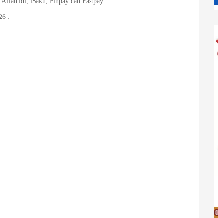
Alfamidi, iSaku, Finpay dan Fastpay.
26 :
: