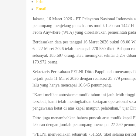
Print
Email
Jakarta, 16 Maret 2026 - PT Pelayaran Nasional Indonesia 
penumpang menjelang puncak arus mudik Lebaran 1447 H. Pe
From Anywhere (WFA) yang diberlakukan pemerintah pada 
Berdasarkan data per tanggal 16 Maret 2026 pukul 08.00 WI
6 - 22 Maret 2026 telah mencapai 278.530 tiket. Adapun re
sebanyak 185.697 orang, atau meningkat sekitar 3,2% diba
179.972 orang.
Sekretaris Perusahaan PELNI Ditto Pappilanda menyampaika
terjadi pada 11 Maret 2026 dengan realisasi 25.779 penump
lalu yang hanya mencapai 16.645 penumpang.
“Kami melihat antusiasme mudik tahun ini jauh lebih tingg
tersebut, kami telah meningkatkan kesiapan operasional s
pengawasan ketat di atas kapal maupun pelabuhan,” ujar Dit
Ditto juga menambahkan bahwa puncak arus mudik kapal PE
lebaran dengan jumlah penumpang mencapai 27.350 penum
“PELNI menyediakan sebanyak 751.550 tiket selama periode