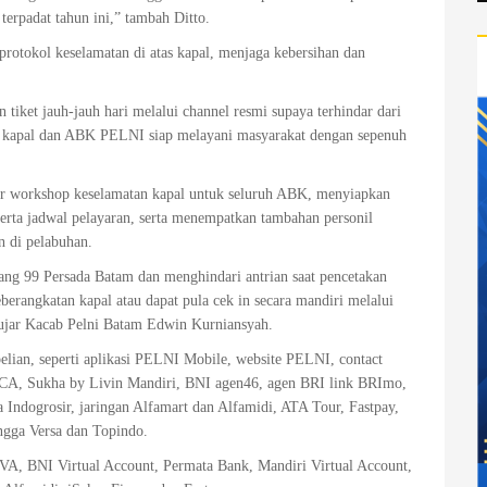
terpadat tahun ini,” tambah Ditto.
rotokol keselamatan di atas kapal, menjaga kebersihan dan
ket jauh-jauh hari melalui channel resmi supaya terhindar dari
ap kapal dan ABK PELNI siap melayani masyarakat dengan sepenuh
r workshop keselamatan kapal untuk seluruh ABK, menyiapkan
rta jadwal pelayaran, serta menempatkan tambahan personil
n di pelabuhan.
ng 99 Persada Batam dan menghindari antrian saat pencetakan
erangkatan kapal atau dapat pula cek in secara mandiri melalui
"ujar Kacab Pelni Batam Edwin Kurniansyah.
elian, seperti aplikasi PELNI Mobile, website PELNI, contact
 BCA, Sukha by Livin Mandiri, BNI agen46, agen BRI link BRImo,
Indogrosir, jaringan Alfamart dan Alfamidi, ATA Tour, Fastpay,
gga Versa dan Topindo.
A, BNI Virtual Account, Permata Bank, Mandiri Virtual Account,