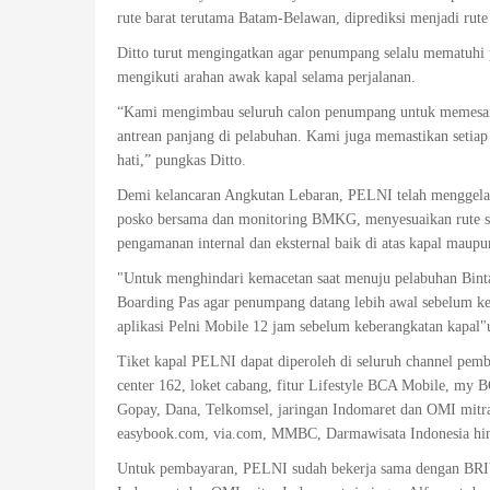
rute barat terutama Batam-Belawan, diprediksi menjadi rute 
Ditto turut mengingatkan agar penumpang selalu mematuhi p
mengikuti arahan awak kapal selama perjalanan.
“Kami mengimbau seluruh calon penumpang untuk memesan ti
antrean panjang di pelabuhan. Kami juga memastikan seti
hati,” pungkas Ditto.
Demi kelancaran Angkutan Lebaran, PELNI telah menggela
posko bersama dan monitoring BMKG, menyesuaikan rute se
pengamanan internal dan eksternal baik di atas kapal maupu
"Untuk menghindari kemacetan saat menuju pelabuhan Binta
Boarding Pas agar penumpang datang lebih awal sebelum keb
aplikasi Pelni Mobile 12 jam sebelum keberangkatan kapal
Tiket kapal PELNI dapat diperoleh di seluruh channel pemb
center 162, loket cabang, fitur Lifestyle BCA Mobile, my
Gopay, Dana, Telkomsel, jaringan Indomaret dan OMI mitra 
easybook.com, via.com, MMBC, Darmawisata Indonesia hin
Untuk pembayaran, PELNI sudah bekerja sama dengan BRIV