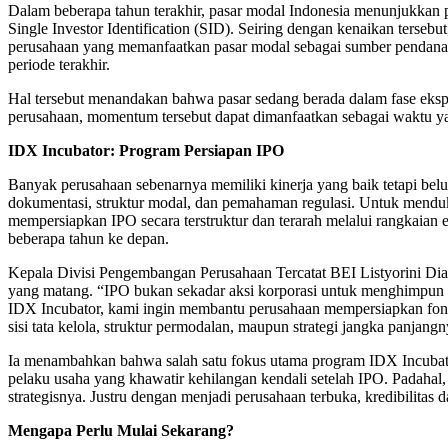
Dalam beberapa tahun terakhir, pasar modal Indonesia menunjukkan p
Single Investor Identification (SID). Seiring dengan kenaikan terse
perusahaan yang memanfaatkan pasar modal sebagai sumber pendanaan
periode terakhir.
Hal tersebut menandakan bahwa pasar sedang berada dalam fase ekspan
perusahaan, momentum tersebut dapat dimanfaatkan sebagai waktu yan
IDX Incubator: Program Persiapan IPO
Banyak perusahaan sebenarnya memiliki kinerja yang baik tetapi belu
dokumentasi, struktur modal, dan pemahaman regulasi. Untuk mendu
mempersiapkan IPO secara terstruktur dan terarah melalui rangkaian 
beberapa tahun ke depan.
Kepala Divisi Pengembangan Perusahaan Tercatat BEI Listyorini Di
yang matang. “IPO bukan sekadar aksi korporasi untuk menghimpun dana
IDX Incubator, kami ingin membantu perusahaan mempersiapkan fondas
sisi tata kelola, struktur permodalan, maupun strategi jangka panjang
Ia menambahkan bahwa salah satu fokus utama program IDX Incubato
pelaku usaha yang khawatir kehilangan kendali setelah IPO. Padahal,
strategisnya. Justru dengan menjadi perusahaan terbuka, kredibilitas
Mengapa Perlu Mulai Sekarang?