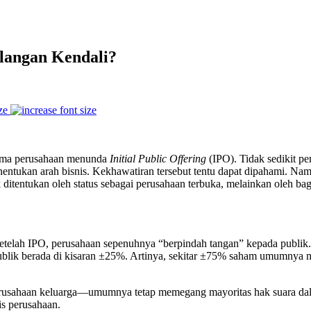
langan Kendali?
ze
utama perusahaan menunda
Initial Public Offering
(IPO). Tidak sedikit 
entukan arah bisnis. Kekhawatiran tersebut tentu dapat dipahami. Nam
 ditentukan oleh status sebagai perusahaan terbuka, melainkan oleh ba
etelah IPO, perusahaan sepenuhnya “berpindah tangan” kepada publik. 
a publik berada di kisaran ±25%. Artinya, sekitar ±75% saham umumnya
s perusahaan keluarga—umumnya tetap memegang mayoritas hak suar
is perusahaan.