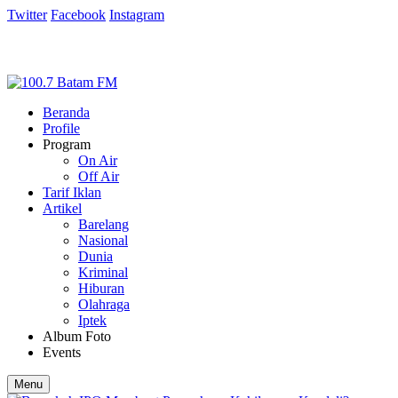
Twitter
Facebook
Instagram
Beranda
Profile
Program
On Air
Off Air
Tarif Iklan
Artikel
Barelang
Nasional
Dunia
Kriminal
Hiburan
Olahraga
Iptek
Album Foto
Events
Menu