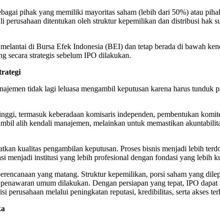
ebagai pihak yang memiliki mayoritas saham (lebih dari 50%) atau pih
 perusahaan ditentukan oleh struktur kepemilikan dan distribusi hak su
 melantai di Bursa Efek Indonesia (BEI) dan tetap berada di bawah ken
g secara strategis sebelum IPO dilakukan.
rategi
ajemen tidak lagi leluasa mengambil keputusan karena harus tunduk p
tinggi, termasuk keberadaan komisaris independen, pembentukan komite
mbil alih kendali manajemen, melainkan untuk memastikan akuntabilit
tkan kualitas pengambilan keputusan. Proses bisnis menjadi lebih terdok
 menjadi institusi yang lebih profesional dengan fondasi yang lebih k
 perencanaan yang matang. Struktur kepemilikan, porsi saham yang dilepa
lum penawaran umum dilakukan. Dengan persiapan yang tepat, IPO dapa
i perusahaan melalui peningkatan reputasi, kredibilitas, serta akses 
ka