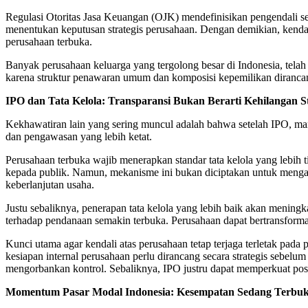
Regulasi Otoritas Jasa Keuangan (OJK) mendefinisikan pengendali s
menentukan keputusan strategis perusahaan. Dengan demikian, kendali
perusahaan terbuka.
Banyak perusahaan keluarga yang tergolong besar di Indonesia, telah
karena struktur penawaran umum dan komposisi kepemilikan dirancan
IPO dan Tata Kelola: Transparansi Bukan Berarti Kehilangan St
Kekhawatiran lain yang sering muncul adalah bahwa setelah IPO, man
dan pengawasan yang lebih ketat.
Perusahaan terbuka wajib menerapkan standar tata kelola yang lebih 
kepada publik. Namun, mekanisme ini bukan diciptakan untuk menga
keberlanjutan usaha.
Justu sebaliknya, penerapan tata kelola yang lebih baik akan meningka
terhadap pendanaan semakin terbuka. Perusahaan dapat bertransformasi
Kunci utama agar kendali atas perusahaan tetap terjaga terletak pada
kesiapan internal perusahaan perlu dirancang secara strategis sebe
mengorbankan kontrol. Sebaliknya, IPO justru dapat memperkuat posis
Momentum Pasar Modal Indonesia: Kesempatan Sedang Terbu