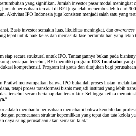
ertumbuhan yang signifikan. Jumlah investor pasar modal meningkat c
but, jumlah perusahaan tercatat di BEI juga telah menembus lebih dari
. Aktivitas IPO Indonesia juga konsisten menjadi salah satu yang t
si. Basis investor semakin luas, likuiditas meningkat, dan
awareness
g tepat untuk naik kelas dan memasuki fase pertumbuhan yang lebih t
m siap secara struktural untuk IPO. Tantangannya bukan pada bisnisnya
kung persiapan tersebut, BEI memiliki program
IDX Incubator
yang m
edukasi komprehensif. Program ini gratis dan ditujukan bagi perusahaa
an Pratiwi menyampaikan bahwa IPO bukanlah proses instan, melainka
, tetapi proses transformasi bisnis menjadi institusi yang lebih trans
i tersebut secara bertahap dan terstruktur. Sehingga ketika memutusk
nya.”
r adalah membantu perusahaan memahami bahwa kendali dan profesion
 dengan perencanaan struktur kepemilikan yang tepat dan tata kelola ya
 dan daya saing perusahaan akan semakin kuat.”