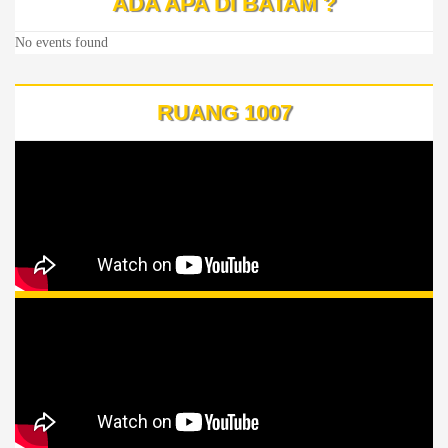
ADA APA DI BATAM ?
No events found
RUANG 1007