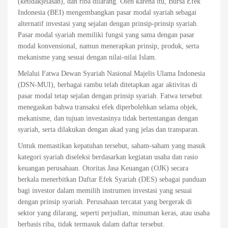
(ketidakjelasan), dan riba dilarang. Oleh karena itu, Bursa Efek
Indonesia (BEI) mengembangkan pasar modal syariah sebagai
alternatif investasi yang sejalan dengan prinsip-prinsip syariah.
Pasar modal syariah memiliki fungsi yang sama dengan pasar
modal konvensional, namun menerapkan prinsip, produk, serta
mekanisme yang sesuai dengan nilai-nilai Islam.
Melalui Fatwa Dewan Syariah Nasional Majelis Ulama Indonesia
(DSN-MUI), berbagai rambu telah ditetapkan agar aktivitas di
pasar modal tetap sejalan dengan prinsip syariah. Fatwa tersebut
menegaskan bahwa transaksi efek diperbolehkan selama objek,
mekanisme, dan tujuan investasinya tidak bertentangan dengan
syariah, serta dilakukan dengan akad yang jelas dan transparan.
Untuk memastikan kepatuhan tersebut, saham-saham yang masuk
kategori syariah diseleksi berdasarkan kegiatan usaha dan rasio
keuangan perusahaan. Otoritas Jasa Keuangan (OJK) secara
berkala menerbitkan Daftar Efek Syariah (DES) sebagai panduan
bagi investor dalam memilih instrumen investasi yang sesuai
dengan prinsip syariah. Perusahaan tercatat yang bergerak di
sektor yang dilarang, seperti perjudian, minuman keras, atau usaha
berbasis riba, tidak termasuk dalam daftar tersebut.