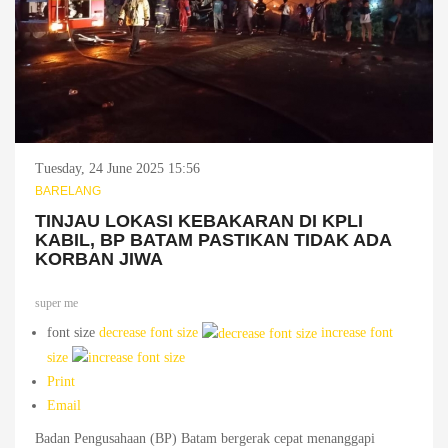
Tuesday, 24 June 2025 15:56
BARELANG
TINJAU LOKASI KEBAKARAN DI KPLI
KABIL, BP BATAM PASTIKAN TIDAK ADA
KORBAN JIWA
super me
font size
decrease font size
increase font
size
Print
Email
Badan Pengusahaan (BP) Batam bergerak cepat menanggapi