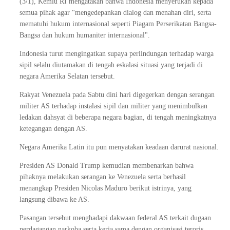
(3/1), Kemlu RI mengatakan bahwa Indonesia menyerukan kepada
semua pihak agar “mengedepankan dialog dan menahan diri, serta
mematuhi hukum internasional seperti Piagam Perserikatan Bangsa-
Bangsa dan hukum humaniter internasional".
Indonesia turut mengingatkan supaya perlindungan terhadap warga
sipil selalu diutamakan di tengah eskalasi situasi yang terjadi di
negara Amerika Selatan tersebut.
Rakyat Venezuela pada Sabtu dini hari digegerkan dengan serangan
militer AS terhadap instalasi sipil dan militer yang menimbulkan
ledakan dahsyat di beberapa negara bagian, di tengah meningkatnya
ketegangan dengan AS.
Negara Amerika Latin itu pun menyatakan keadaan darurat nasional.
Presiden AS Donald Trump kemudian membenarkan bahwa
pihaknya melakukan serangan ke Venezuela serta berhasil
menangkap Presiden Nicolas Maduro berikut istrinya, yang
langsung dibawa ke AS.
Pasangan tersebut menghadapi dakwaan federal AS terkait dugaan
perdagangan narkoba serta kerja sama dengan organisasi teroris.