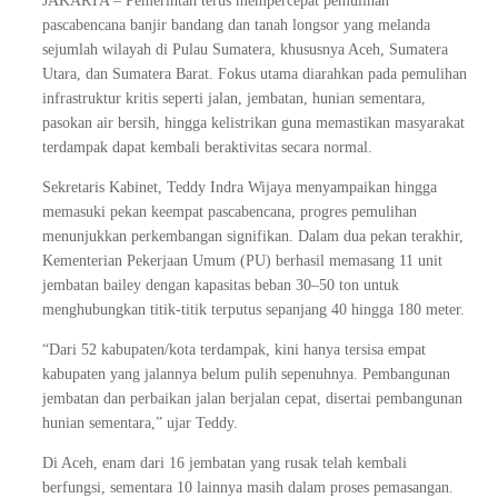
JAKARTA – Pemerintah terus mempercepat pemulihan
pascabencana banjir bandang dan tanah longsor yang melanda
sejumlah wilayah di Pulau Sumatera, khususnya Aceh, Sumatera
Utara, dan Sumatera Barat. Fokus utama diarahkan pada pemulihan
infrastruktur kritis seperti jalan, jembatan, hunian sementara,
pasokan air bersih, hingga kelistrikan guna memastikan masyarakat
terdampak dapat kembali beraktivitas secara normal.
Sekretaris Kabinet, Teddy Indra Wijaya menyampaikan hingga
memasuki pekan keempat pascabencana, progres pemulihan
menunjukkan perkembangan signifikan. Dalam dua pekan terakhir,
Kementerian Pekerjaan Umum (PU) berhasil memasang 11 unit
jembatan bailey dengan kapasitas beban 30–50 ton untuk
menghubungkan titik-titik terputus sepanjang 40 hingga 180 meter.
“Dari 52 kabupaten/kota terdampak, kini hanya tersisa empat
kabupaten yang jalannya belum pulih sepenuhnya. Pembangunan
jembatan dan perbaikan jalan berjalan cepat, disertai pembangunan
hunian sementara,” ujar Teddy.
Di Aceh, enam dari 16 jembatan yang rusak telah kembali
berfungsi, sementara 10 lainnya masih dalam proses pemasangan.