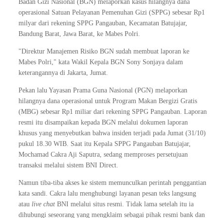
Badan Gizi Nasional (BGN) melaporkan kasus hilangnya dana
operasional Satuan Pelayanan Pemenuhan Gizi (SPPG) sebesar Rp1
milyar dari rekening SPPG Pangauban, Kecamatan Batujajar,
Bandung Barat, Jawa Barat, ke Mabes Polri.
"Direktur Manajemen Risiko BGN sudah membuat laporan ke
Mabes Polri," kata Wakil Kepala BGN Sony Sonjaya dalam
keterangannya di Jakarta, Jumat.
Pekan lalu Yayasan Prama Guna Nasional (PGN) melaporkan
hilangnya dana operasional untuk Program Makan Bergizi Gratis
(MBG) sebesar Rp1 miliar dari rekening SPPG Pangauban. Laporan
resmi itu disampaikan kepada BGN melalui dokumen laporan
khusus yang menyebutkan bahwa insiden terjadi pada Jumat (31/10)
pukul 18.30 WIB. Saat itu Kepala SPPG Pangauban Batujajar,
Mochamad Cakra Aji Saputra, sedang memproses persetujuan
transaksi melalui sistem BNI Direct.
Namun tiba-tiba akses ke sistem memunculkan perintah penggantian
kata sandi. Cakra lalu menghubungi layanan pesan teks langsung
atau
live chat
BNI melalui situs resmi. Tidak lama setelah itu ia
dihubungi seseorang yang mengklaim sebagai pihak resmi bank dan