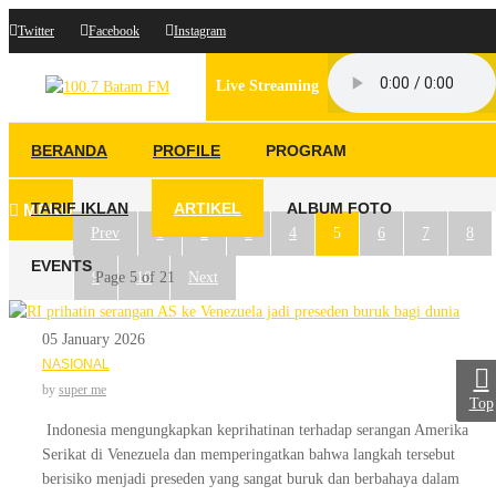
Twitter
Facebook
Instagram
Live Streaming
BERANDA
PROFILE
PROGRAM
TARIF IKLAN
ARTIKEL
ALBUM FOTO
MENU
Prev
1
2
3
4
5
6
7
8
EVENTS
9
Page 5 of 21
10
Next
05 January 2026
NASIONAL
by
super me
Top
Indonesia mengungkapkan keprihatinan terhadap serangan Amerika
Serikat di Venezuela dan memperingatkan bahwa langkah tersebut
berisiko menjadi preseden yang sangat buruk dan berbahaya dalam